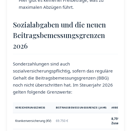
Hier gibt es keinerlei Freibeträge, was zu
maximalen Abzügen führt.
Sozialabgaben und die neuen
Beitragsbemessungsgrenzen
2026
Sonderzahlungen sind auch
sozialversicherungspflichtig, sofern das reguläre
Gehalt die Beitragsbemessungsgrenzen (BBG)
noch nicht überschritten hat. Im Steuerjahr 2026
gelten folgende Grenzwerte:
VERSICHERUNGSZWEIG
BEITRAGSBEMESSUNGSGRENZE (JAHR)
ARBEITNEHMER
8,75% (inkl.
Krankenversicherung (KV)
69.750 €
Zusatzbeitra