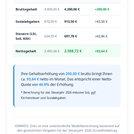
Bruttogehalt
4.000,00 €
4.200,00 €
+200,00 €
Sozialabgaben
870,00 €
913,50 €
+43,50 €
Steuern (LSt,
634,93 €
697,78 €
+62,86 €
Soli, KiSt)
2.588,72 €
Nettogehalt
2.495,08 €
+93,64 €
Ihre Gehaltserhöhung von
200,00 €
brutto bringt Ihnen
ca.
93,64 €
netto im Monat. Das entspricht einer Netto-
Quote von
46.8%
der Erhöhung.
* Berechnung für das Steuerjahr 2026 inklusive Soli, ggf.
Kirchensteuer und Sozialabgaben.
HINWEIS: Dies ist eine unverbindliche Modellberechnung basierend auf
den gesetzlichen Vorgaben für das Steuerjahr 2026 (Grundfreibetrag