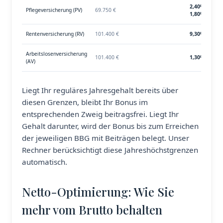
2,40% (kinder
Pflegeversicherung (PV)
69.750 €
1,80% (mit K
Rentenversicherung (RV)
101.400 €
9,30%
Arbeitslosenversicherung
101.400 €
1,30%
(AV)
Liegt Ihr reguläres Jahresgehalt bereits über
diesen Grenzen, bleibt Ihr Bonus im
entsprechenden Zweig beitragsfrei. Liegt Ihr
Gehalt darunter, wird der Bonus bis zum Erreichen
der jeweiligen BBG mit Beiträgen belegt. Unser
Rechner berücksichtigt diese Jahreshöchstgrenzen
automatisch.
Netto-Optimierung: Wie Sie
mehr vom Brutto behalten