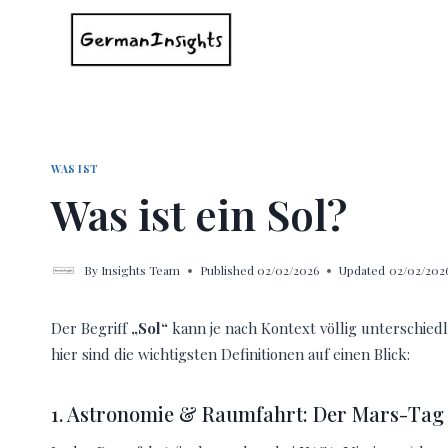
Skip
to
content
WAS IST
Was ist ein Sol?
By
Insights Team
Published
02/02/2026
Updated
02/02/202
Der Begriff
„Sol“
kann je nach Kontext völlig unterschie
hier sind die wichtigsten Definitionen auf einen Blick:
1. Astronomie & Raumfahrt: Der Mars-Tag