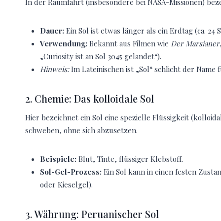
In der Raumfahrt (insbesondere bei NASA-Missionen) bez
Dauer:
Ein Sol ist etwas länger als ein Erdtag (ca. 24
Verwendung:
Bekannt aus Filmen wie
Der Marsianer
„Curiosity ist an Sol 3045 gelandet“).
Hinweis:
Im Lateinischen ist „Sol“ schlicht der Name 
2. Chemie: Das kolloidale Sol
Hier bezeichnet ein Sol eine spezielle Flüssigkeit (kolloid
schweben, ohne sich abzusetzen.
Beispiele:
Blut, Tinte, flüssiger Klebstoff.
Sol-Gel-Prozess:
Ein Sol kann in einen festen Zust
oder Kieselgel).
3. Währung: Peruanischer Sol