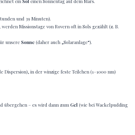
eichnet ein
Sol
einen Sonnentag auf dem Mars.
 Stunden und 39 Minuten).
, werden Missionstage von Rovern oft in Sols gezählt (z. B.
für unsere
Sonne
(daher auch „Solaranlage“).
ale Dispersion), in der winzige feste Teilchen (1–1000 nm)
and übergehen – es wird dann zum
Gel
(wie bei Wackelpudding